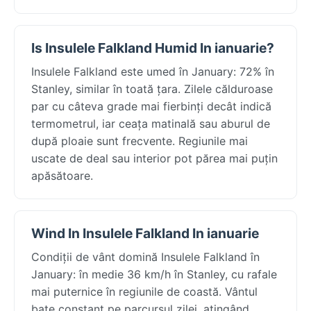
Is Insulele Falkland Humid In ianuarie?
Insulele Falkland este umed în January: 72% în
Stanley, similar în toată țara. Zilele călduroase
par cu câteva grade mai fierbinți decât indică
termometrul, iar ceața matinală sau aburul de
după ploaie sunt frecvente. Regiunile mai
uscate de deal sau interior pot părea mai puțin
apăsătoare.
Wind In Insulele Falkland In ianuarie
Condiții de vânt domină Insulele Falkland în
January: în medie 36 km/h în Stanley, cu rafale
mai puternice în regiunile de coastă. Vântul
bate constant pe parcursul zilei, atingând