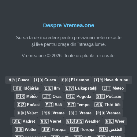
Despre Vremea.one
Sursa ta de încredere pentru previziuni meteo exacte
și live pentru orașe din întreaga lume.
Vremea.one © 2026. Toate drepturile rezervate.
🇲🇾
🇮🇩
🇪🇸
🇹🇷
Cuaca
Cuaca
El tiempo
Hava durumu
🇭🇺
🇪🇪
🇱🇻
🇮🇹
Időjárás
Ilm
Laikapstākļi
Meteo
🇫🇷
🇱🇹
🇵🇱
🇸🇰
Météo
Oras
Pogoda
Počasie
🇨🇿
🇫🇮
🇵🇹
🇻🇳
Počasí
Sää
Tempo
Thời tiết
🇩🇰
🇷🇸
🇸🇮
🇷🇴
Vejret
Vreme
Vreme
Vremea
🇸🇪
🇳🇴
🇬🇧🇺🇸
🇳🇱
Vädret
Været
Weather
Weer
🇩🇪
🇺🇦
🇷🇺
🇸🇦
Wetter
Погода
Погода
الطقس