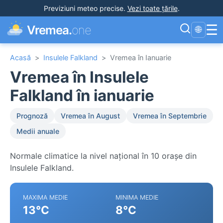
Previziuni meteo precise
.
Vezi toate țările
.
☰
Vremea.
one
🌐
Acasă
>
Insulele Falkland
>
Vremea în Ianuarie
Vremea în Insulele
Falkland în ianuarie
Prognoză
Vremea în August
Vremea în Septembrie
Medii anuale
Normale climatice la nivel național în 10 orașe din
Insulele Falkland.
MAXIMA MEDIE
MINIMA MEDIE
13°C
8°C