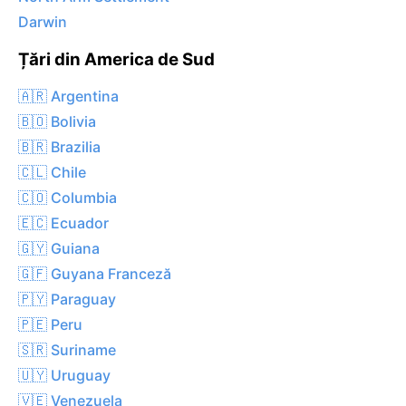
Darwin
Țări din America de Sud
🇦🇷 Argentina
🇧🇴 Bolivia
🇧🇷 Brazilia
🇨🇱 Chile
🇨🇴 Columbia
🇪🇨 Ecuador
🇬🇾 Guiana
🇬🇫 Guyana Franceză
🇵🇾 Paraguay
🇵🇪 Peru
🇸🇷 Suriname
🇺🇾 Uruguay
🇻🇪 Venezuela