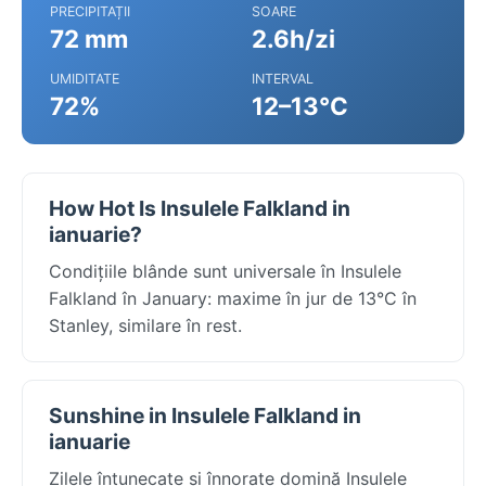
PRECIPITAȚII
SOARE
72 mm
2.6h/zi
UMIDITATE
INTERVAL
72%
12–13°C
How Hot Is Insulele Falkland in
ianuarie?
Condițiile blânde sunt universale în Insulele
Falkland în January: maxime în jur de 13°C în
Stanley, similare în rest.
Sunshine in Insulele Falkland in
ianuarie
Zilele întunecate și înnorate domină Insulele