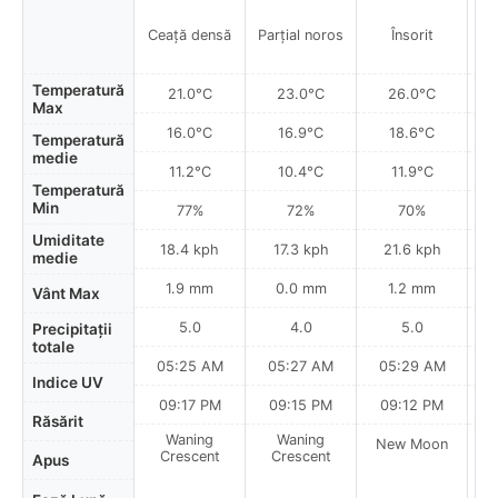
P
Ceață densă
Parțial noros
Însorit
a
Temperatură
21.0°C
23.0°C
26.0°C
Max
16.0°C
16.9°C
18.6°C
Temperatură
medie
11.2°C
10.4°C
11.9°C
Temperatură
Min
77%
72%
70%
Umiditate
18.4 kph
17.3 kph
21.6 kph
medie
1.9 mm
0.0 mm
1.2 mm
Vânt Max
5.0
4.0
5.0
Precipitații
totale
05:25 AM
05:27 AM
05:29 AM
Indice UV
09:17 PM
09:15 PM
09:12 PM
Răsărit
Waning
Waning
New Moon
N
Crescent
Crescent
Apus