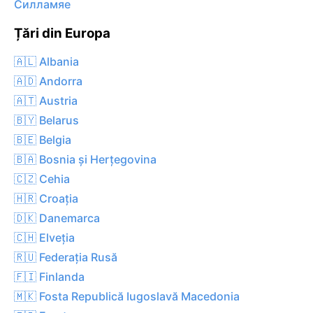
Силламяе
Țări din Europa
🇦🇱 Albania
🇦🇩 Andorra
🇦🇹 Austria
🇧🇾 Belarus
🇧🇪 Belgia
🇧🇦 Bosnia și Herțegovina
🇨🇿 Cehia
🇭🇷 Croația
🇩🇰 Danemarca
🇨🇭 Elveția
🇷🇺 Federația Rusă
🇫🇮 Finlanda
🇲🇰 Fosta Republică Iugoslavă Macedonia