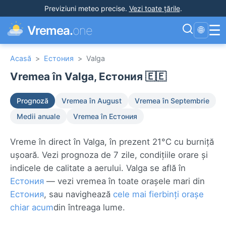
Previziuni meteo precise
.
Vezi toate țările
.
☰
Vremea.
one
🌐
Acasă
>
Естония
>
Valga
Vremea în Valga, Естония 🇪🇪
Prognoză
Vremea în August
Vremea în Septembrie
Medii anuale
Vremea în Естония
Vreme în direct în Valga, în prezent 21°C cu burniță
ușoară. Vezi prognoza de 7 zile, condițiile orare și
indicele de calitate a aerului. Valga se află în
Естония
— vezi vremea în toate orașele mari din
Естония
, sau navighează
cele mai fierbinți orașe
chiar acum
din întreaga lume.