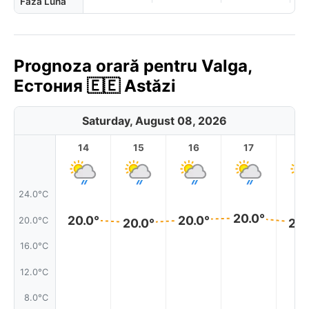
Fază Lună
Prognoza orară pentru Valga,
Естония 🇪🇪 Astăzi
Saturday, August 08, 2026
14
15
16
17
1
24.0°C
20.0°
20.0°
20.0°
20.0°C
20.0°
20.
16.0°C
12.0°C
8.0°C