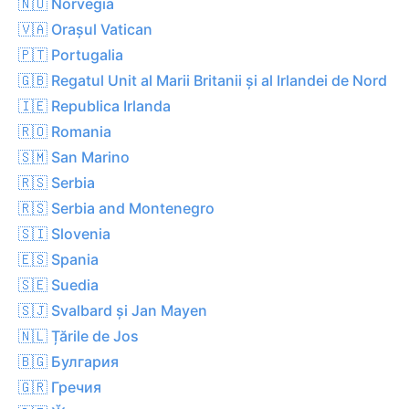
🇳🇴 Norvegia
🇻🇦 Orașul Vatican
🇵🇹 Portugalia
🇬🇧 Regatul Unit al Marii Britanii și al Irlandei de Nord
🇮🇪 Republica Irlanda
🇷🇴 Romania
🇸🇲 San Marino
🇷🇸 Serbia
🇷🇸 Serbia and Montenegro
🇸🇮 Slovenia
🇪🇸 Spania
🇸🇪 Suedia
🇸🇯 Svalbard și Jan Mayen
🇳🇱 Țările de Jos
🇧🇬 Булгария
🇬🇷 Гречия