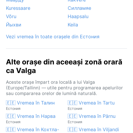
Kuressaare
Силламяе
Võru
Haapsalu
Йыхви
Keila
Vezi vremea în toate orașele din Естония
Alte orașe din aceeași zonă orară
ca Valga
Aceste orașe împart ora locală a lui Valga
(Europe/Tallinn) — utile pentru programarea apelurilor
sau compararea orelor de lumină naturală.
🇪🇪 Vremea în Талин
🇪🇪 Vremea în Tartu
Естония
Естония
🇪🇪 Vremea în Нарва
🇪🇪 Vremea în Pärnu
Естония
Естония
🇪🇪 Vremea în Кохтла-
🇪🇪 Vremea în Viljandi