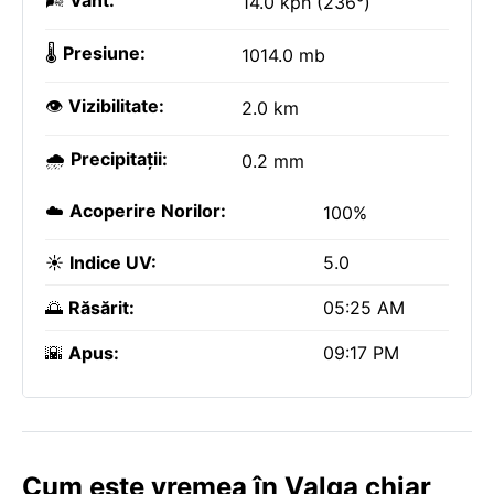
🌬️
Vânt:
14.0 kph (236°)
🌡️
Presiune:
1014.0 mb
👁️
Vizibilitate:
2.0 km
🌧️
Precipitații:
0.2 mm
☁️
Acoperire Norilor:
100%
☀️
Indice UV:
5.0
🌅
Răsărit:
05:25 AM
🌇
Apus:
09:17 PM
Cum este vremea în Valga chiar