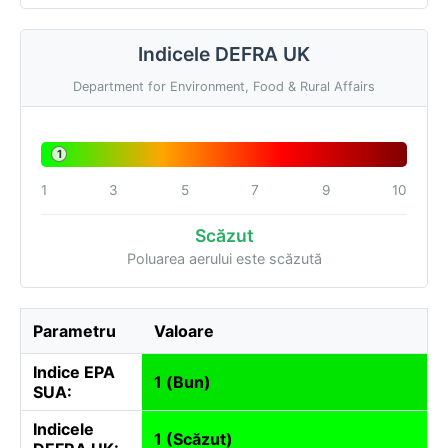
Indicele DEFRA UK
Department for Environment, Food & Rural Affairs
1
1
3
5
7
9
10
Scăzut
Poluarea aerului este scăzută
Parametru
Valoare
Indice EPA
1 (Bun)
SUA:
Indicele
1 (Scăzut)