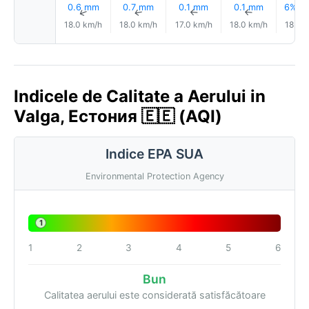
0.6 mm
0.7 mm
0.1 mm
0.1 mm
6% Pl
↑
↑
↑
↑
18.0 km/h
18.0 km/h
17.0 km/h
18.0 km/h
18.0 
Indicele de Calitate a Aerului in
Valga, Естония 🇪🇪 (AQI)
Indice EPA SUA
Environmental Protection Agency
1
1
2
3
4
5
6
Bun
Calitatea aerului este considerată satisfăcătoare