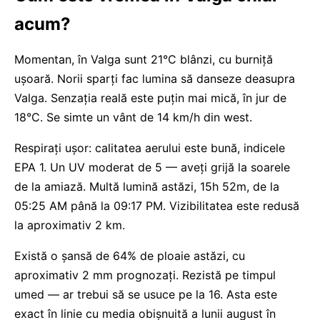
acum?
Momentan, în Valga sunt 21°C blânzi, cu burniță
uşoară. Norii sparți fac lumina să danseze deasupra
Valga. Senzația reală este puțin mai mică, în jur de
18°C. Se simte un vânt de 14 km/h din west.
Respirați ușor: calitatea aerului este bună, indicele
EPA 1. Un UV moderat de 5 — aveți grijă la soarele
de la amiază. Multă lumină astăzi, 15h 52m, de la
05:25 AM până la 09:17 PM. Vizibilitatea este redusă
la aproximativ 2 km.
Există o șansă de 64% de ploaie astăzi, cu
aproximativ 2 mm prognozați. Rezistă pe timpul
umed — ar trebui să se usuce pe la 16. Asta este
exact în linie cu media obișnuită a lunii august în