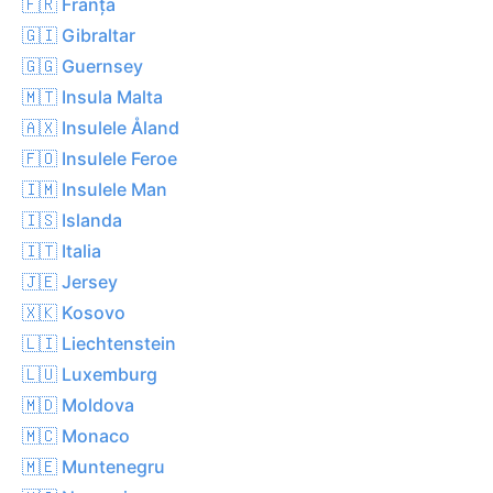
🇫🇷 Franța
🇬🇮 Gibraltar
🇬🇬 Guernsey
🇲🇹 Insula Malta
🇦🇽 Insulele Åland
🇫🇴 Insulele Feroe
🇮🇲 Insulele Man
🇮🇸 Islanda
🇮🇹 Italia
🇯🇪 Jersey
🇽🇰 Kosovo
🇱🇮 Liechtenstein
🇱🇺 Luxemburg
🇲🇩 Moldova
🇲🇨 Monaco
🇲🇪 Muntenegru