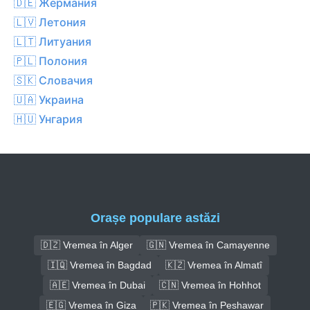
🇩🇪 Ӂермания
🇱🇻 Летония
🇱🇹 Литуания
🇵🇱 Полония
🇸🇰 Словачия
🇺🇦 Украина
🇭🇺 Унгария
Orașe populare astăzi
🇩🇿 Vremea în Alger
🇬🇳 Vremea în Camayenne
🇮🇶 Vremea în Bagdad
🇰🇿 Vremea în Almatî
🇦🇪 Vremea în Dubai
🇨🇳 Vremea în Hohhot
🇪🇬 Vremea în Giza
🇵🇰 Vremea în Peshawar