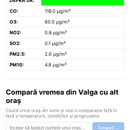
DEFRA UK:
CO:
116.0 µg/m³
O3:
60.0 µg/m³
NO2:
0.8 µg/m³
SO2:
0.1 µg/m³
PM2.5:
2.6 µg/m³
PM10:
4.8 µg/m³
Compară vremea din Valga cu alt
oraș
Caută orice oraș din lume și vezi o comparație față în
față a temperaturii, condițiilor și prognozelor.
Compară →