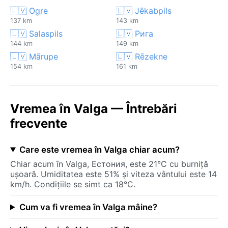
🇱🇻 Ogre
🇱🇻 Jēkabpils
137 km
143 km
🇱🇻 Salaspils
🇱🇻 Рига
144 km
149 km
🇱🇻 Mārupe
🇱🇻 Rēzekne
154 km
161 km
Vremea în Valga — Întrebări
frecvente
Care este vremea în Valga chiar acum?
Chiar acum în Valga, Естония, este 21°C cu burniță
ușoară. Umiditatea este 51% și viteza vântului este 14
km/h. Condițiile se simt ca 18°C.
Cum va fi vremea în Valga mâine?