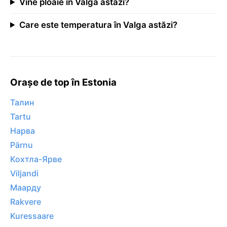
Vine ploaie în Valga astăzi?
Care este temperatura în Valga astăzi?
Orașe de top în Estonia
Талин
Tartu
Нарва
Pärnu
Кохтла-Ярве
Viljandi
Маарду
Rakvere
Kuressaare