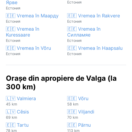
Ярве
Естония
Естония
🇪🇪 Vremea în Маарду
🇪🇪 Vremea în Rakvere
Естония
Естония
🇪🇪 Vremea în
🇪🇪 Vremea în
Kuressaare
Силламяе
Естония
Естония
🇪🇪 Vremea în Võru
🇪🇪 Vremea în Haapsalu
Естония
Естония
Orașe din apropiere de Valga (la
300 km)
🇱🇻 Valmiera
🇪🇪 Võru
45 km
58 km
🇱🇻 Cēsis
🇪🇪 Viljandi
69 km
70 km
🇪🇪 Tartu
🇪🇪 Pärnu
78 km
113 km