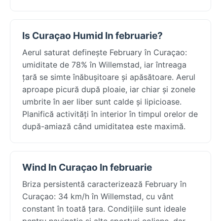
Is Curaçao Humid In februarie?
Aerul saturat definește February în Curaçao:
umiditate de 78% în Willemstad, iar întreaga
țară se simte înăbușitoare și apăsătoare. Aerul
aproape picură după ploaie, iar chiar și zonele
umbrite în aer liber sunt calde și lipicioase.
Planifică activități în interior în timpul orelor de
după-amiază când umiditatea este maximă.
Wind In Curaçao In februarie
Briza persistentă caracterizează February în
Curaçao: 34 km/h în Willemstad, cu vânt
constant în toată țara. Condițiile sunt ideale
pentru navigație și alte sporturi eoliene, dar