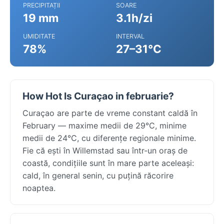
PRECIPITAȚII
SOARE
19 mm
3.1h/zi
UMIDITATE
INTERVAL
78%
27–31°C
How Hot Is Curaçao in februarie?
Curaçao are parte de vreme constant caldă în
February — maxime medii de 29°C, minime
medii de 24°C, cu diferențe regionale minime.
Fie că ești în Willemstad sau într-un oraș de
coastă, condițiile sunt în mare parte aceleași:
cald, în general senin, cu puțină răcorire
noaptea.