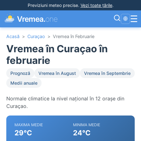
Previziuni meteo precise
.
Vezi toate țările
.
☰
Vremea.
one
🌐
Acasă
>
Curaçao
>
Vremea în Februarie
Vremea în Curaçao în
februarie
Prognoză
Vremea în August
Vremea în Septembrie
Medii anuale
Normale climatice la nivel național în 12 orașe din
Curaçao.
MAXIMA MEDIE
MINIMA MEDIE
29°C
24°C