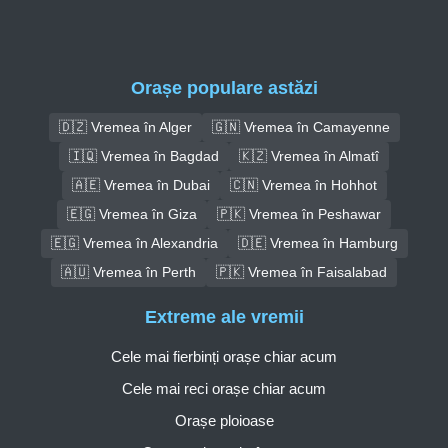
Orașe populare astăzi
🇩🇿 Vremea în Alger
🇬🇳 Vremea în Camayenne
🇮🇶 Vremea în Bagdad
🇰🇿 Vremea în Almatî
🇦🇪 Vremea în Dubai
🇨🇳 Vremea în Hohhot
🇪🇬 Vremea în Giza
🇵🇰 Vremea în Peshawar
🇪🇬 Vremea în Alexandria
🇩🇪 Vremea în Hamburg
🇦🇺 Vremea în Perth
🇵🇰 Vremea în Faisalabad
Extreme ale vremii
Cele mai fierbinți orașe chiar acum
Cele mai reci orașe chiar acum
Orașe ploioase