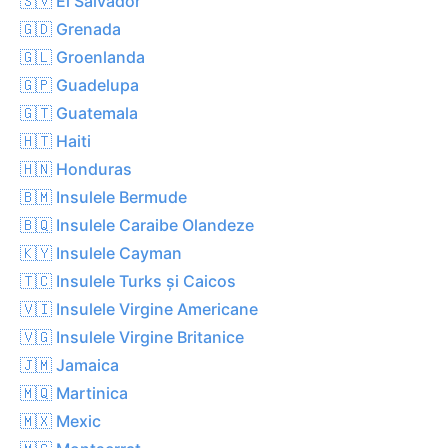
🇸🇻 El Salvador
🇬🇩 Grenada
🇬🇱 Groenlanda
🇬🇵 Guadelupa
🇬🇹 Guatemala
🇭🇹 Haiti
🇭🇳 Honduras
🇧🇲 Insulele Bermude
🇧🇶 Insulele Caraibe Olandeze
🇰🇾 Insulele Cayman
🇹🇨 Insulele Turks și Caicos
🇻🇮 Insulele Virgine Americane
🇻🇬 Insulele Virgine Britanice
🇯🇲 Jamaica
🇲🇶 Martinica
🇲🇽 Mexic