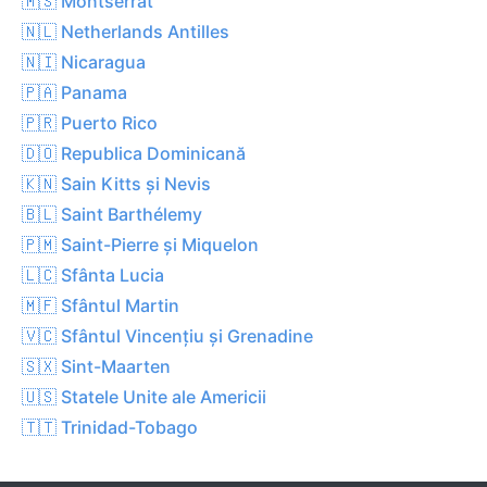
🇲🇸 Montserrat
🇳🇱 Netherlands Antilles
🇳🇮 Nicaragua
🇵🇦 Panama
🇵🇷 Puerto Rico
🇩🇴 Republica Dominicană
🇰🇳 Sain Kitts și Nevis
🇧🇱 Saint Barthélemy
🇵🇲 Saint-Pierre și Miquelon
🇱🇨 Sfânta Lucia
🇲🇫 Sfântul Martin
🇻🇨 Sfântul Vincențiu și Grenadine
🇸🇽 Sint-Maarten
🇺🇸 Statele Unite ale Americii
🇹🇹 Trinidad-Tobago