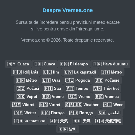
Despre Vremea.one
Sursa ta de încredere pentru previziuni meteo exacte
și live pentru orașe din întreaga lume.
Vremea.one © 2026. Toate drepturile rezervate.
🇲🇾
🇮🇩
🇪🇸
🇹🇷
Cuaca
Cuaca
El tiempo
Hava durumu
🇭🇺
🇪🇪
🇱🇻
🇮🇹
Időjárás
Ilm
Laikapstākļi
Meteo
🇫🇷
🇱🇹
🇵🇱
🇸🇰
Météo
Oras
Pogoda
Počasie
🇨🇿
🇫🇮
🇵🇹
🇻🇳
Počasí
Sää
Tempo
Thời tiết
🇩🇰
🇷🇸
🇸🇮
🇷🇴
Vejret
Vreme
Vreme
Vremea
🇸🇪
🇳🇴
🇬🇧🇺🇸
🇳🇱
Vädret
Været
Weather
Weer
🇩🇪
🇺🇦
🇷🇺
🇸🇦
Wetter
Погода
Погода
الطقس
🇹🇭
🇯🇵
🇭🇰
🇹🇼
สภาพอากาศ
天気
天氣
天氣預報
🇰🇷
날씨