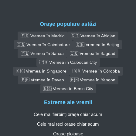
Orașe populare astăzi
🇪🇸 Vremea în Madrid
🇨🇮 Vremea în Abidjan
🇮🇳 Vremea în Coimbatore
🇨🇳 Vremea în Beijing
🇾🇪 Vremea în Sanaa
🇮🇶 Vremea în Bagdad
🇵🇭 Vremea în Caloocan City
🇸🇬 Vremea în Singapore
🇦🇷 Vremea în Córdoba
🇵🇭 Vremea în Davao
🇲🇲 Vremea în Yangon
🇳🇬 Vremea în Benin City
Extreme ale vremii
Cele mai fierbinți orașe chiar acum
Cele mai reci orașe chiar acum
Orașe ploioase