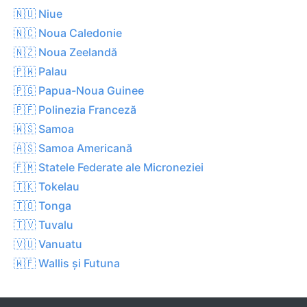
🇳🇺 Niue
🇳🇨 Noua Caledonie
🇳🇿 Noua Zeelandă
🇵🇼 Palau
🇵🇬 Papua-Noua Guinee
🇵🇫 Polinezia Franceză
🇼🇸 Samoa
🇦🇸 Samoa Americană
🇫🇲 Statele Federate ale Microneziei
🇹🇰 Tokelau
🇹🇴 Tonga
🇹🇻 Tuvalu
🇻🇺 Vanuatu
🇼🇫 Wallis și Futuna