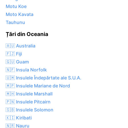
Motu Koe
Moto Kavata
Tauhunu
Țări din Oceania
🇦🇺 Australia
🇫🇯 Fiji
🇬🇺 Guam
🇳🇫 Insula Norfolk
🇺🇲 Insulele Îndepărtate ale S.U.A.
🇲🇵 Insulele Mariane de Nord
🇲🇭 Insulele Marshall
🇵🇳 Insulele Pitcairn
🇸🇧 Insulele Solomon
🇰🇮 Kiribati
🇳🇷 Nauru