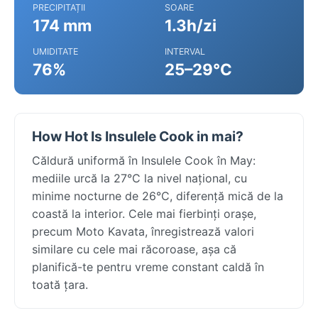
PRECIPITAȚII
SOARE
174 mm
1.3h/zi
UMIDITATE
INTERVAL
76%
25–29°C
How Hot Is Insulele Cook in mai?
Căldură uniformă în Insulele Cook în May:
mediile urcă la 27°C la nivel național, cu
minime nocturne de 26°C, diferență mică de la
coastă la interior. Cele mai fierbinți orașe,
precum Moto Kavata, înregistrează valori
similare cu cele mai răcoroase, așa că
planifică-te pentru vreme constant caldă în
toată țara.