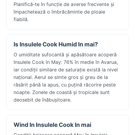
Planifică-te în funcție de averse frecvente și
împachetează o îmbrăcăminte de ploaie
fiabilă.
Is Insulele Cook Humid In mai?
O umiditate sufocantă și apăsătoare acoperă
Insulele Cook în May: 76% în medie în Avarua,
iar condiții similare de saturație există la nivel
național. Aerul se simte gros și greu de la
răsărit până la apus, cu puțină răcorire peste
noapte. Zonele de coastă și tropicale sunt
deosebit de înăbușitoare.
Wind In Insulele Cook In mai
Condiții brizoase acoperă May în Insulele