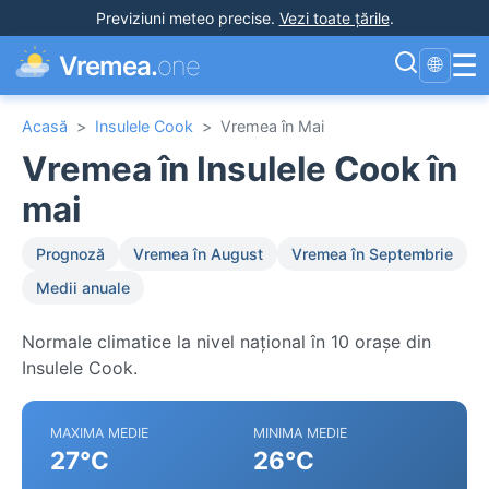
Previziuni meteo precise
.
Vezi toate țările
.
☰
Vremea.
one
🌐
Acasă
>
Insulele Cook
>
Vremea în Mai
Vremea în Insulele Cook în
mai
Prognoză
Vremea în August
Vremea în Septembrie
Medii anuale
Normale climatice la nivel național în 10 orașe din
Insulele Cook.
MAXIMA MEDIE
MINIMA MEDIE
27°C
26°C