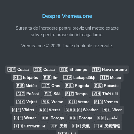
Despre Vremea.one
Sursa ta de încredere pentru previziuni meteo exacte
și live pentru orașe din întreaga lume.
Vremea.one © 2026. Toate drepturile rezervate.
🇲🇾
🇮🇩
🇪🇸
🇹🇷
Cuaca
Cuaca
El tiempo
Hava durumu
🇭🇺
🇪🇪
🇱🇻
🇮🇹
Időjárás
Ilm
Laikapstākļi
Meteo
🇫🇷
🇱🇹
🇵🇱
🇸🇰
Météo
Oras
Pogoda
Počasie
🇨🇿
🇫🇮
🇵🇹
🇻🇳
Počasí
Sää
Tempo
Thời tiết
🇩🇰
🇷🇸
🇸🇮
🇷🇴
Vejret
Vreme
Vreme
Vremea
🇸🇪
🇳🇴
🇬🇧🇺🇸
🇳🇱
Vädret
Været
Weather
Weer
🇩🇪
🇺🇦
🇷🇺
🇸🇦
Wetter
Погода
Погода
الطقس
🇹🇭
🇯🇵
🇭🇰
🇹🇼
สภาพอากาศ
天気
天氣
天氣預報