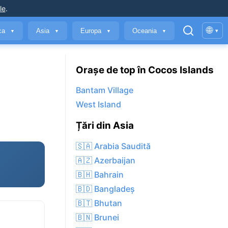
le
.
🌐
ica
Asia
Europa
Oceania
▾
▼
▼
▼
▼
Orașe de top în Cocos Islands
Bantam Village
West Island
Țări din Asia
🇸🇦 Arabia Saudită
🇦🇿 Azerbaijan
🇧🇭 Bahrain
🇧🇩 Bangladeș
🇧🇹 Bhutan
🇧🇳 Brunei