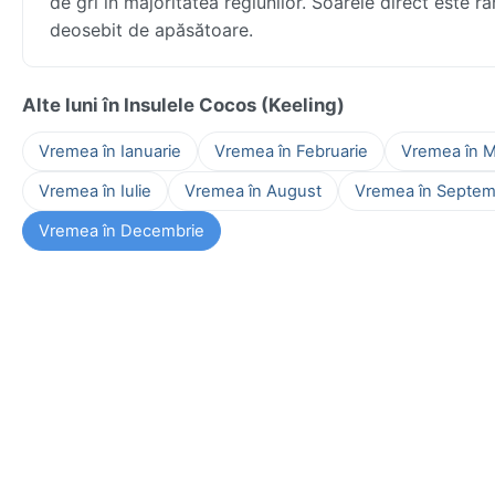
de gri în majoritatea regiunilor. Soarele direct este ra
deosebit de apăsătoare.
Alte luni în Insulele Cocos (Keeling)
Vremea în Ianuarie
Vremea în Februarie
Vremea în M
Vremea în Iulie
Vremea în August
Vremea în Septem
Vremea în Decembrie