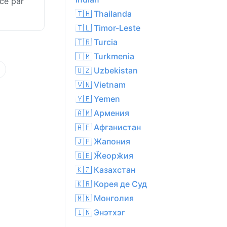
ice par
🇹🇭 Thailanda
🇹🇱 Timor-Leste
🇹🇷 Turcia
🇹🇲 Turkmenia
🇺🇿 Uzbekistan
🇻🇳 Vietnam
🇾🇪 Yemen
🇦🇲 Армения
🇦🇫 Афганистан
🇯🇵 Жапония
🇬🇪 Ӂеорӂия
🇰🇿 Казахстан
🇰🇷 Корея де Суд
🇲🇳 Монголия
🇮🇳 Энэтхэг