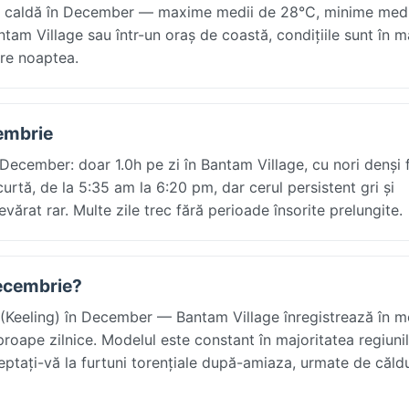
nt caldă în December — maxime medii de 28°C, minime medi
ntam Village sau într-un oraș de coastă, condițiile sunt în m
ire noaptea.
cembrie
 December: doar 1.0h pe zi în Bantam Village, cu nori denși 
curtă, de la 5:35 am la 6:20 pm, dar cerul persistent gri și
vărat rar. Multe zile trec fără perioade însorite prelungite.
decembrie?
 (Keeling) în December — Bantam Village înregistrează în m
oape zilnice. Modelul este constant în majoritatea regiunilo
eptați-vă la furtuni torențiale după-amiaza, urmate de căld