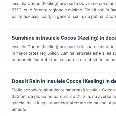
Insulele Cocos (Keeling) are parte de vreme consta
27°C, cu diferențe regionale minime. Fie că ești în Ba
parte aceleași: cald, în general senin, cu puțină răcor
Sunshine in Insulele Cocos (Keeling) in de
Insulele Cocos (Keeling) are parte de soare limitat în
în majoritatea regiunilor. Lumina naturală este și ea s
perioadele înnorate fac ca soarele direct să fie cu ade
Does It Rain In Insulele Cocos (Keeling) In 
Ploile sezoniere abundente saturează Insulele Cocos
322mm de ploaie pe parcursul a 25 zile, cu averse apr
special de-a lungul coastelor afectate de muson. Așt
umedă.