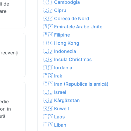
🇰🇭 Cambodgia
i de
🇨🇾 Cipru
are
🇰🇵 Coreea de Nord
🇦🇪 Emiratele Arabe Unite
🇵🇭 Filipine
🇭🇰 Hong Kong
🇮🇩 Indonezia
frecvenți
🇨🇽 Insula Christmas
🇯🇴 Iordania
🇮🇶 Irak
🇮🇷 Iran (Republica islamică)
🇮🇱 Israel
🇰🇬 Kârgâzstan
edie
🇰🇼 Kuweit
r, în
ură
🇱🇦 Laos
🇱🇧 Liban