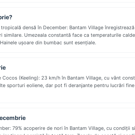
brie?
e tropicală densă în December: Bantam Village înregistrează
ri similare. Umezeala constantă face ca temperaturile cald
ă. Hainele ușoare din bumbac sunt esențiale.
rie
e Cocos (Keeling): 23 km/h în Bantam Village, cu vânt const
lte sporturi eoliene, dar pot fi deranjante pentru lucrări fine
 decembrie
ber: 79% acoperire de nori în Bantam Village, cu condiții s