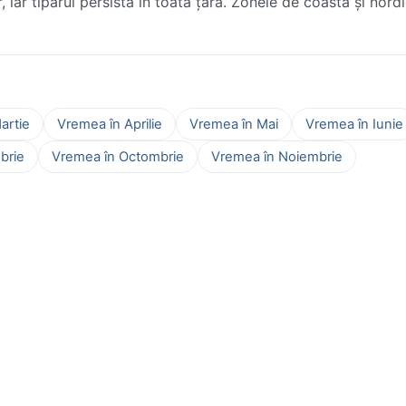
r, iar tiparul persistă în toată țara. Zonele de coastă și nord
artie
Vremea în Aprilie
Vremea în Mai
Vremea în Iunie
brie
Vremea în Octombrie
Vremea în Noiembrie