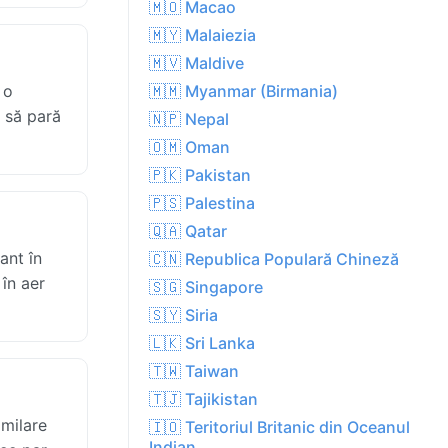
🇲🇴 Macao
🇲🇾 Malaiezia
🇲🇻 Maldive
 o
🇲🇲 Myanmar (Birmania)
e să pară
🇳🇵 Nepal
🇴🇲 Oman
🇵🇰 Pakistan
🇵🇸 Palestina
🇶🇦 Qatar
ant în
🇨🇳 Republica Populară Chineză
 în aer
🇸🇬 Singapore
🇸🇾 Siria
🇱🇰 Sri Lanka
🇹🇼 Taiwan
🇹🇯 Tajikistan
imilare
🇮🇴 Teritoriul Britanic din Oceanul
Indian