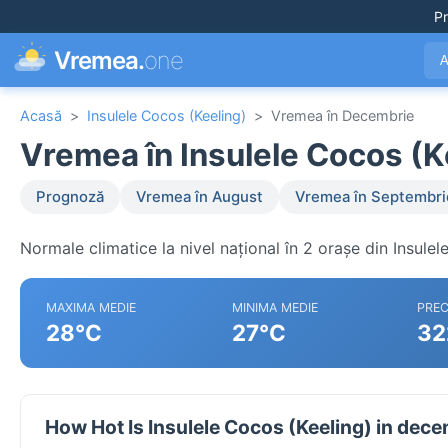
Pr
Vremea.
one
A
Acasă
>
Insulele Cocos (Keeling)
>
Vremea în Decembrie
Vremea în Insulele Cocos (K
Prognoză
Vremea în August
Vremea în Septembri
Normale climatice la nivel național în 2 orașe din Insulel
MAXIMA MEDIE
MINIMA MEDIE
PREC
28°C
27°C
32
How Hot Is Insulele Cocos (Keeling) in dec