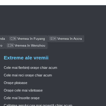
nda
🇨🇳 Vremea în Fuyang
🇬🇭 Vremea în Accra
ro
🇨🇳 Vremea în Wenzhou
Extreme ale vremii
Cele mai fierbinți orașe chiar acum
Cele mai reci orașe chiar acum
Orașe ploioase
Orașe cele mai vântoase
Cele mai însorite orașe
Calitatea aerului cea mai proastă chiar acum