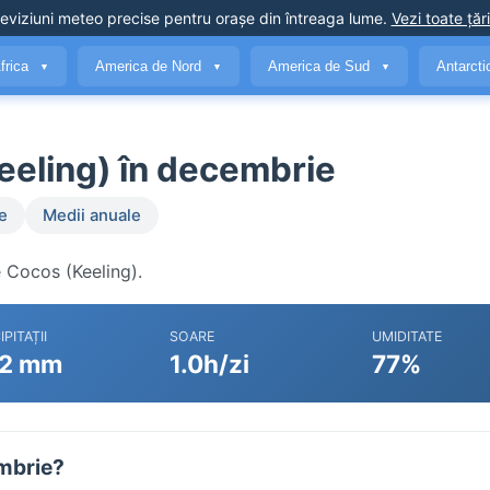
eviziuni meteo precise
pentru orașe din întreaga lume
.
Vezi toate țări
frica
America de Nord
America de Sud
Antarct
▼
▼
▼
eeling) în decembrie
e
Medii anuale
e Cocos (Keeling).
IPITAȚII
SOARE
UMIDITATE
2 mm
1.0h/zi
77%
embrie?