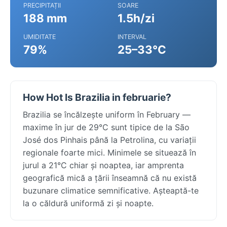
PRECIPITAȚII
SOARE
188 mm
1.5h/zi
UMIDITATE
INTERVAL
79%
25–33°C
How Hot Is Brazilia in februarie?
Brazilia se încălzește uniform în February —
maxime în jur de 29°C sunt tipice de la São
José dos Pinhais până la Petrolina, cu variații
regionale foarte mici. Minimele se situează în
jurul a 21°C chiar și noaptea, iar amprenta
geografică mică a țării înseamnă că nu există
buzunare climatice semnificative. Așteaptă-te
la o căldură uniformă zi și noapte.