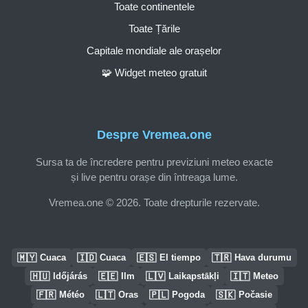
Toate continentele
Toate Țările
Capitale mondiale ale orașelor
🧩 Widget meteo gratuit
Despre Vremea.one
Sursa ta de încredere pentru previziuni meteo exacte
și live pentru orașe din întreaga lume.
Vremea.one © 2026. Toate drepturile rezervate.
🇲🇾
🇮🇩
🇪🇸
🇹🇷
Cuaca
Cuaca
El tiempo
Hava durumu
🇭🇺
🇪🇪
🇱🇻
🇮🇹
Időjárás
Ilm
Laikapstākļi
Meteo
🇫🇷
🇱🇹
🇵🇱
🇸🇰
Météo
Oras
Pogoda
Počasie