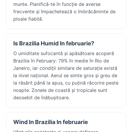
munte. Planifică-te în funcție de averse
frecvente și împachetează o îmbrăcăminte de
ploaie fiabilă.
Is Brazilia Humid In februarie?
O umiditate sufocantă și apăsătoare acoperă
Brazilia în February: 79% în medie în Rio de
Janeiro, iar condiții similare de saturație există
la nivel național. Aerul se simte gros și greu de
la răsărit până la apus, cu puțină răcorire peste
noapte. Zonele de coastă și tropicale sunt
deosebit de înăbușitoare.
Wind In Brazilia In februarie
Vânturile constante și ușoare definesc