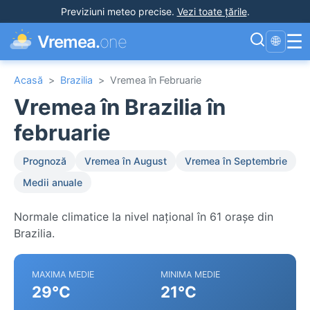
Previziuni meteo precise
.
Vezi toate țările
.
☰
Vremea.
one
🌐
Acasă
>
Brazilia
>
Vremea în Februarie
Vremea în Brazilia în
februarie
Prognoză
Vremea în August
Vremea în Septembrie
Medii anuale
Normale climatice la nivel național în 61 orașe din
Brazilia.
MAXIMA MEDIE
MINIMA MEDIE
29°C
21°C