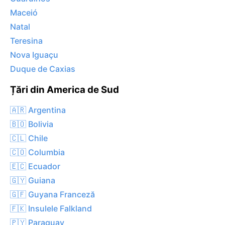
Maceió
Natal
Teresina
Nova Iguaçu
Duque de Caxias
Țări din America de Sud
🇦🇷 Argentina
🇧🇴 Bolivia
🇨🇱 Chile
🇨🇴 Columbia
🇪🇨 Ecuador
🇬🇾 Guiana
🇬🇫 Guyana Franceză
🇫🇰 Insulele Falkland
🇵🇾 Paraguay