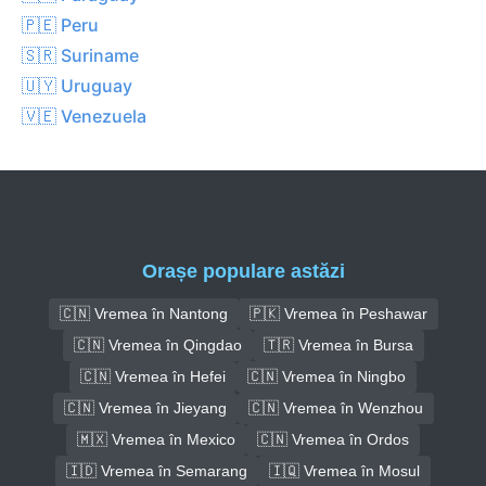
🇵🇪 Peru
🇸🇷 Suriname
🇺🇾 Uruguay
🇻🇪 Venezuela
Orașe populare astăzi
🇨🇳 Vremea în Nantong
🇵🇰 Vremea în Peshawar
🇨🇳 Vremea în Qingdao
🇹🇷 Vremea în Bursa
🇨🇳 Vremea în Hefei
🇨🇳 Vremea în Ningbo
🇨🇳 Vremea în Jieyang
🇨🇳 Vremea în Wenzhou
🇲🇽 Vremea în Mexico
🇨🇳 Vremea în Ordos
🇮🇩 Vremea în Semarang
🇮🇶 Vremea în Mosul