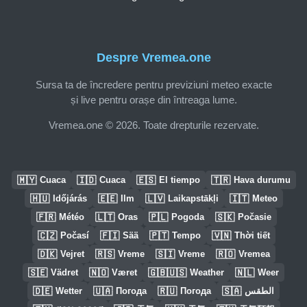
Despre Vremea.one
Sursa ta de încredere pentru previziuni meteo exacte
și live pentru orașe din întreaga lume.
Vremea.one © 2026. Toate drepturile rezervate.
🇲🇾
🇮🇩
🇪🇸
🇹🇷
Cuaca
Cuaca
El tiempo
Hava durumu
🇭🇺
🇪🇪
🇱🇻
🇮🇹
Időjárás
Ilm
Laikapstākļi
Meteo
🇫🇷
🇱🇹
🇵🇱
🇸🇰
Météo
Oras
Pogoda
Počasie
🇨🇿
🇫🇮
🇵🇹
🇻🇳
Počasí
Sää
Tempo
Thời tiết
🇩🇰
🇷🇸
🇸🇮
🇷🇴
Vejret
Vreme
Vreme
Vremea
🇸🇪
🇳🇴
🇬🇧🇺🇸
🇳🇱
Vädret
Været
Weather
Weer
🇩🇪
🇺🇦
🇷🇺
🇸🇦
Wetter
Погода
Погода
الطقس