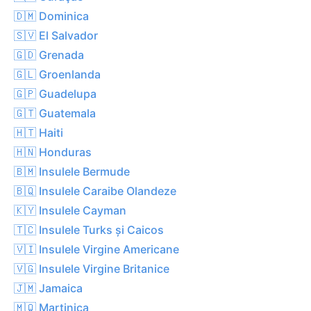
🇩🇲 Dominica
🇸🇻 El Salvador
🇬🇩 Grenada
🇬🇱 Groenlanda
🇬🇵 Guadelupa
🇬🇹 Guatemala
🇭🇹 Haiti
🇭🇳 Honduras
🇧🇲 Insulele Bermude
🇧🇶 Insulele Caraibe Olandeze
🇰🇾 Insulele Cayman
🇹🇨 Insulele Turks și Caicos
🇻🇮 Insulele Virgine Americane
🇻🇬 Insulele Virgine Britanice
🇯🇲 Jamaica
🇲🇶 Martinica