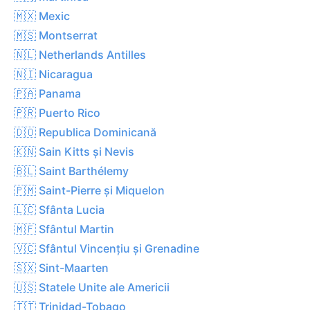
🇲🇽 Mexic
🇲🇸 Montserrat
🇳🇱 Netherlands Antilles
🇳🇮 Nicaragua
🇵🇦 Panama
🇵🇷 Puerto Rico
🇩🇴 Republica Dominicană
🇰🇳 Sain Kitts și Nevis
🇧🇱 Saint Barthélemy
🇵🇲 Saint-Pierre și Miquelon
🇱🇨 Sfânta Lucia
🇲🇫 Sfântul Martin
🇻🇨 Sfântul Vincențiu și Grenadine
🇸🇽 Sint-Maarten
🇺🇸 Statele Unite ale Americii
🇹🇹 Trinidad-Tobago