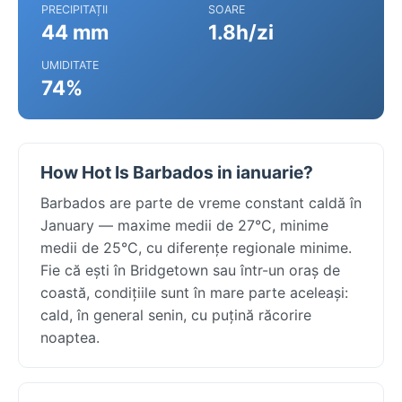
PRECIPITAȚII
SOARE
44 mm
1.8h/zi
UMIDITATE
74%
How Hot Is Barbados in ianuarie?
Barbados are parte de vreme constant caldă în
January — maxime medii de 27°C, minime
medii de 25°C, cu diferențe regionale minime.
Fie că ești în Bridgetown sau într-un oraș de
coastă, condițiile sunt în mare parte aceleași:
cald, în general senin, cu puțină răcorire
noaptea.