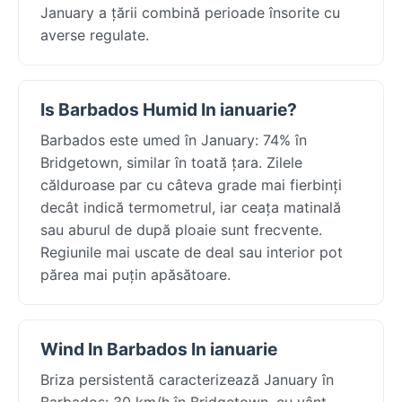
January a țării combină perioade însorite cu
averse regulate.
Is Barbados Humid In ianuarie?
Barbados este umed în January: 74% în
Bridgetown, similar în toată țara. Zilele
călduroase par cu câteva grade mai fierbinți
decât indică termometrul, iar ceața matinală
sau aburul de după ploaie sunt frecvente.
Regiunile mai uscate de deal sau interior pot
părea mai puțin apăsătoare.
Wind In Barbados In ianuarie
Briza persistentă caracterizează January în
Barbados: 30 km/h în Bridgetown, cu vânt