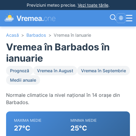
Previziuni meteo precise
.
Vezi toate țările
.
☰
Vremea.
one
🌐
Acasă
>
Barbados
>
Vremea în Ianuarie
Vremea în Barbados în
ianuarie
Prognoză
Vremea în August
Vremea în Septembrie
Medii anuale
Normale climatice la nivel național în 14 orașe din
Barbados.
MAXIMA MEDIE
MINIMA MEDIE
27°C
25°C