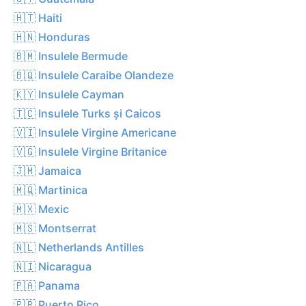
🇭🇹 Haiti
🇭🇳 Honduras
🇧🇲 Insulele Bermude
🇧🇶 Insulele Caraibe Olandeze
🇰🇾 Insulele Cayman
🇹🇨 Insulele Turks și Caicos
🇻🇮 Insulele Virgine Americane
🇻🇬 Insulele Virgine Britanice
🇯🇲 Jamaica
🇲🇶 Martinica
🇲🇽 Mexic
🇲🇸 Montserrat
🇳🇱 Netherlands Antilles
🇳🇮 Nicaragua
🇵🇦 Panama
🇵🇷 Puerto Rico