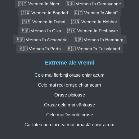
🇩🇿 Vremea în Alger
🇬🇳 Vremea în Camayenne
🇮🇶 Vremea în Bagdad
🇰🇿 Vremea în Almatî
🇦🇪 Vremea în Dubai
🇨🇳 Vremea în Hohhot
🇪🇬 Vremea în Giza
🇵🇰 Vremea în Peshawar
🇪🇬 Vremea în Alexandria
🇩🇪 Vremea în Hamburg
🇦🇺 Vremea în Perth
🇵🇰 Vremea în Faisalabad
Extreme ale vremii
Cele mai fierbinți orașe chiar acum
Cele mai reci orașe chiar acum
Orașe ploioase
Orașe cele mai vântoase
Cele mai însorite orașe
Calitatea aerului cea mai proastă chiar acum