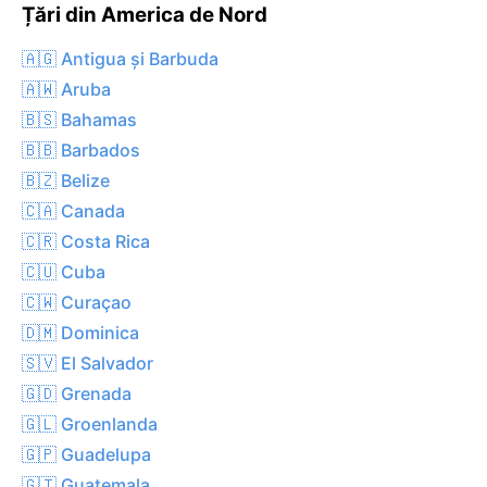
Țări din America de Nord
🇦🇬 Antigua și Barbuda
🇦🇼 Aruba
🇧🇸 Bahamas
🇧🇧 Barbados
🇧🇿 Belize
🇨🇦 Canada
🇨🇷 Costa Rica
🇨🇺 Cuba
🇨🇼 Curaçao
🇩🇲 Dominica
🇸🇻 El Salvador
🇬🇩 Grenada
🇬🇱 Groenlanda
🇬🇵 Guadelupa
🇬🇹 Guatemala