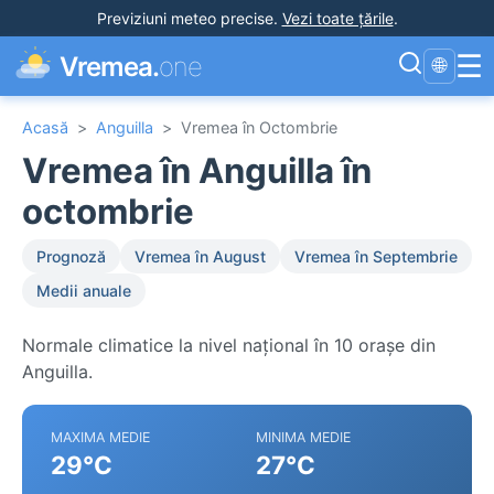
Previziuni meteo precise
.
Vezi toate țările
.
☰
Vremea.
one
🌐
Acasă
>
Anguilla
>
Vremea în Octombrie
Vremea în Anguilla în
octombrie
Prognoză
Vremea în August
Vremea în Septembrie
Medii anuale
Normale climatice la nivel național în 10 orașe din
Anguilla.
MAXIMA MEDIE
MINIMA MEDIE
29°C
27°C