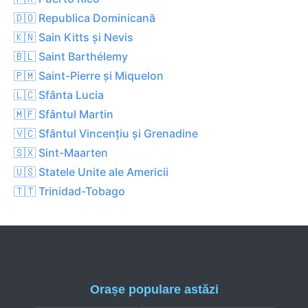
🇩🇴 Republica Dominicană
🇰🇳 Sain Kitts și Nevis
🇧🇱 Saint Barthélemy
🇵🇲 Saint-Pierre și Miquelon
🇱🇨 Sfânta Lucia
🇲🇫 Sfântul Martin
🇻🇨 Sfântul Vincențiu și Grenadine
🇸🇽 Sint-Maarten
🇺🇸 Statele Unite ale Americii
🇹🇹 Trinidad-Tobago
Orașe populare astăzi