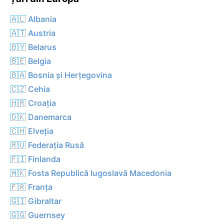
🇦🇱 Albania
🇦🇹 Austria
🇧🇾 Belarus
🇧🇪 Belgia
🇧🇦 Bosnia și Herțegovina
🇨🇿 Cehia
🇭🇷 Croația
🇩🇰 Danemarca
🇨🇭 Elveția
🇷🇺 Federația Rusă
🇫🇮 Finlanda
🇲🇰 Fosta Republică Iugoslavă Macedonia
🇫🇷 Franța
🇬🇮 Gibraltar
🇬🇬 Guernsey