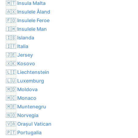
🇲🇹 Insula Malta
🇦🇽 Insulele Åland
🇫🇴 Insulele Feroe
🇮🇲 Insulele Man
🇮🇸 Islanda
🇮🇹 Italia
🇯🇪 Jersey
🇽🇰 Kosovo
🇱🇮 Liechtenstein
🇱🇺 Luxemburg
🇲🇩 Moldova
🇲🇨 Monaco
🇲🇪 Muntenegru
🇳🇴 Norvegia
🇻🇦 Orașul Vatican
🇵🇹 Portugalia