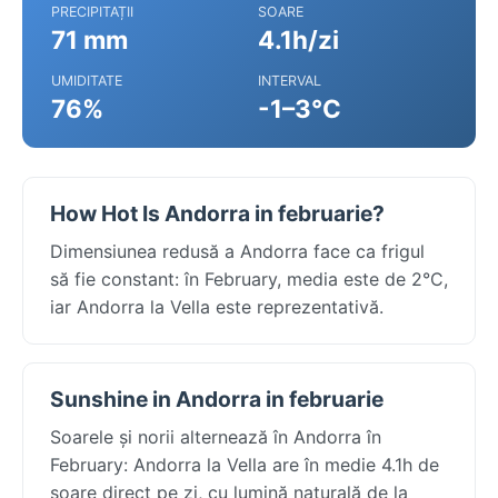
PRECIPITAȚII
SOARE
71 mm
4.1h/zi
UMIDITATE
INTERVAL
76%
-1–3°C
How Hot Is Andorra in februarie?
Dimensiunea redusă a Andorra face ca frigul
să fie constant: în February, media este de 2°C,
iar Andorra la Vella este reprezentativă.
Sunshine in Andorra in februarie
Soarele și norii alternează în Andorra în
February: Andorra la Vella are în medie 4.1h de
soare direct pe zi, cu lumină naturală de la