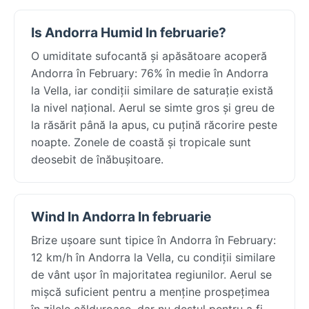
Is Andorra Humid In februarie?
O umiditate sufocantă și apăsătoare acoperă
Andorra în February: 76% în medie în Andorra
la Vella, iar condiții similare de saturație există
la nivel național. Aerul se simte gros și greu de
la răsărit până la apus, cu puțină răcorire peste
noapte. Zonele de coastă și tropicale sunt
deosebit de înăbușitoare.
Wind In Andorra In februarie
Brize ușoare sunt tipice în Andorra în February:
12 km/h în Andorra la Vella, cu condiții similare
de vânt ușor în majoritatea regiunilor. Aerul se
mișcă suficient pentru a menține prospețimea
în zilele călduroase, dar nu destul pentru a fi