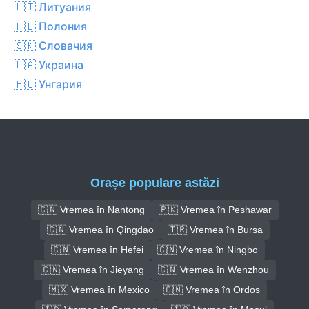
🇱🇹 Литуания
🇵🇱 Полония
🇸🇰 Словачия
🇺🇦 Украина
🇭🇺 Унгария
Orașe populare astăzi
🇨🇳 Vremea în Nantong
🇵🇰 Vremea în Peshawar
🇨🇳 Vremea în Qingdao
🇹🇷 Vremea în Bursa
🇨🇳 Vremea în Hefei
🇨🇳 Vremea în Ningbo
🇨🇳 Vremea în Jieyang
🇨🇳 Vremea în Wenzhou
🇲🇽 Vremea în Mexico
🇨🇳 Vremea în Ordos