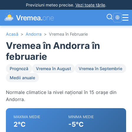
Previziuni meteo precise
.
Vezi toate țările
.
☰
Vremea.
one
🌐
Acasă
>
Andorra
>
Vremea în Februarie
Vremea în Andorra în
februarie
Prognoză
Vremea în August
Vremea în Septembrie
Medii anuale
Normale climatice la nivel național în 15 orașe din
Andorra.
MAXIMA MEDIE
MINIMA MEDIE
2°C
-5°C