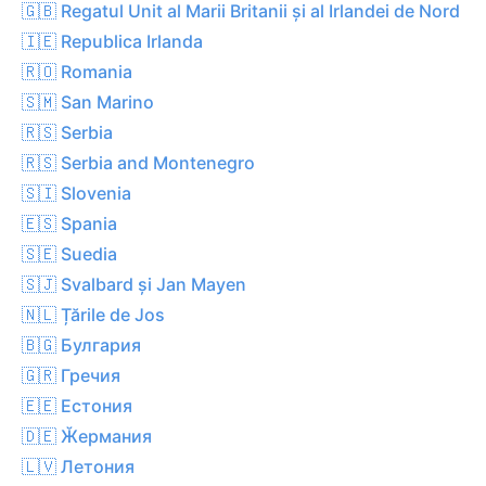
🇬🇧 Regatul Unit al Marii Britanii și al Irlandei de Nord
🇮🇪 Republica Irlanda
🇷🇴 Romania
🇸🇲 San Marino
🇷🇸 Serbia
🇷🇸 Serbia and Montenegro
🇸🇮 Slovenia
🇪🇸 Spania
🇸🇪 Suedia
🇸🇯 Svalbard și Jan Mayen
🇳🇱 Țările de Jos
🇧🇬 Булгария
🇬🇷 Гречия
🇪🇪 Естония
🇩🇪 Ӂермания
🇱🇻 Летония