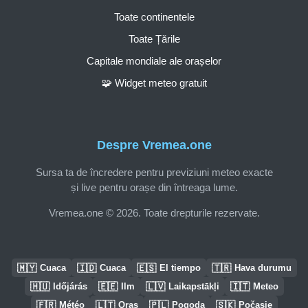
Toate continentele
Toate Țările
Capitale mondiale ale orașelor
🧩 Widget meteo gratuit
Despre Vremea.one
Sursa ta de încredere pentru previziuni meteo exacte
și live pentru orașe din întreaga lume.
Vremea.one © 2026. Toate drepturile rezervate.
🇲🇾
🇮🇩
🇪🇸
🇹🇷
Cuaca
Cuaca
El tiempo
Hava durumu
🇭🇺
🇪🇪
🇱🇻
🇮🇹
Időjárás
Ilm
Laikapstākļi
Meteo
🇫🇷
🇱🇹
🇵🇱
🇸🇰
Météo
Oras
Pogoda
Počasie